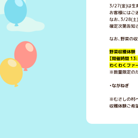
3/27(金)は
お客様にはご
なお、3/28
確定次第告知
なお、野菜の
野菜収穫体験
【開催時間 13:
わくわくファ
※数量限定のた
・ながねぎ 
※むさしの村
収穫体験ご希