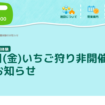
施設について
営業案内
:00
収穫体験のお知らせ
穫体験
日(金)いちご狩り非開
お知らせ