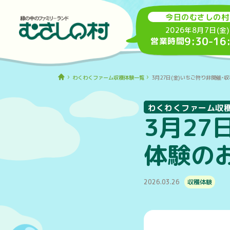
今日のむさしの村
2026年8月7日(金)
9:30
-
16
営業時間
わくわくファーム収穫体験一覧
3月27日(金)いちご狩り非開催・
わくわくファーム収
3月27
体験の
2026.03.26
収穫体験