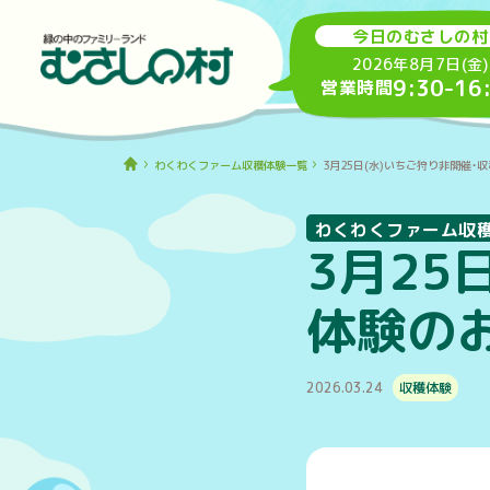
今日のむさしの村
2026年8月7日(金)
9:30
-
16
営業時間
わくわくファーム収穫体験一覧
3月25日(水)いちご狩り非開催・
わくわくファーム収
3月25
体験の
2026.03.24
収穫体験