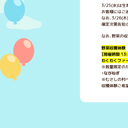
3/25(水)は
お客様にはご
なお、3/26
確定次第告知
なお、野菜の
野菜収穫体験
【開催時間 13:
わくわくファ
※数量限定のた
・ながねぎ 
※むさしの村
収穫体験ご希