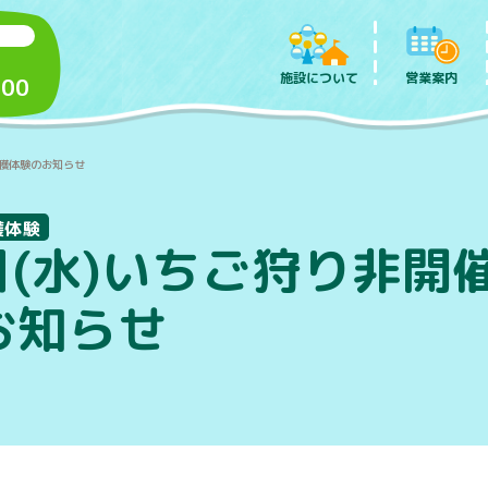
施設について
営業案内
:00
収穫体験のお知らせ
穫体験
日(水)いちご狩り非開
お知らせ