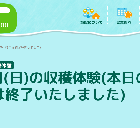
施設について
営業案内
:00
いちご狩りは終了いたしました)
穫体験
日(日)の収穫体験(本
は終了いたしました)