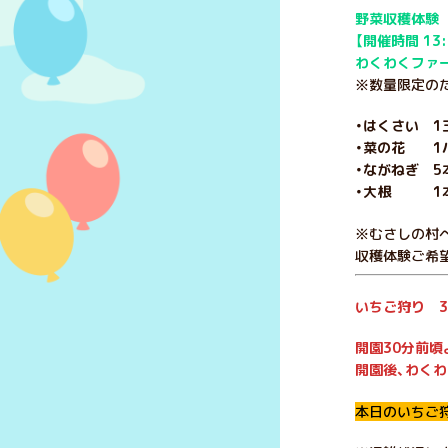
野菜収穫体験
【開催時間 13:
わくわくファ
※数量限定のた
・はくさい 1
・菜の花 1パ
・ながねぎ 5
・大根 1本
※むさしの村
収穫体験ご希
いちご狩り 3
開園30分前
開園後、わく
本日のいちご狩