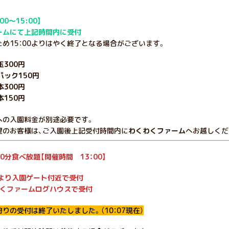
00～15:00】
ームにて上記時間内に受付
め15：00よりはやく終了となる場合がございます。
玉300円
ック150円
本300円
150円
への入園料金が別途必要です。
望のお客様は、ご入園後上記受付時間内に
わくわくファーム
へお越しくだ
0分食べ放題【開催時間 13：00】
頃より入園ゲート付近で受付
わくファームログハウスで受付
りの受付は終了いたしました。（10：07現在）