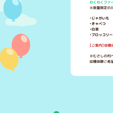
わくわくファ
※数量限定のた
・じゃがいも 
・きゃべつ 
・白菜 1
・ブロッコリー
【ご案内】収
穫
※むさしの村
収穫体験ご希