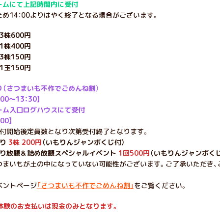
ームにて上記時間内に受付
め14：00よりはやく終了となる場合がございます。
3株600円
株400円
3株150円
玉150円
り（さつまいも不作でごめんね割
）
00～13：30】
ーム入口ログハウスにて受付
00】
受付開始後定員数となり次第受付終了となります。
堀り
3株 200円
（いもりんジャンボくじ付）
堀り放題＆詰め放題スペシャルイベント
1回500円
（いもりんジャンボく
つまいもが土の中になっていない可能性がございます。ご了承いただき、
ベントページ
「さつまいも不作でごめんね割」
をご覧ください。
体験のお支払いは現金のみとなります。