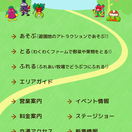
あそぶ
（遊園地のアトラクションであそぶ！）
とる
（わくわくファームで野菜や果物をとる！）
ふれる
（ふれあい牧場でどうぶつにふれる！）
エリアガイド
営業案内
イベント情報
料金案内
ステージショー
交通アクセス
新着情報