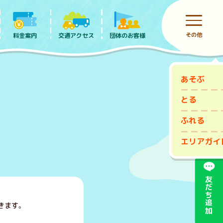
その他
料金案内
団体のお客様
交通アクセス
あそぶ
前売りチケット
とる
ふれる
エリアガイ
友だち追加
きます。