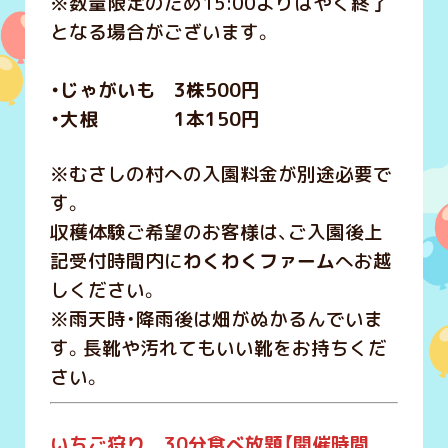
※数量限定のため15:00よりはやく終了
となる場合がございます。
・じゃがいも 3株500円
・大根 1本150円
※むさしの村への入園料金が別途必要で
す。
収穫体験ご希望のお客様は、ご入園後上
記受付時間内に
わくわくファーム
へお越
しください。
※雨天時・降雨後は畑がぬかるんでいま
す。長靴や汚れてもいい靴をお持ちくだ
さい。
いちご狩り 30分食べ放題【開催時間