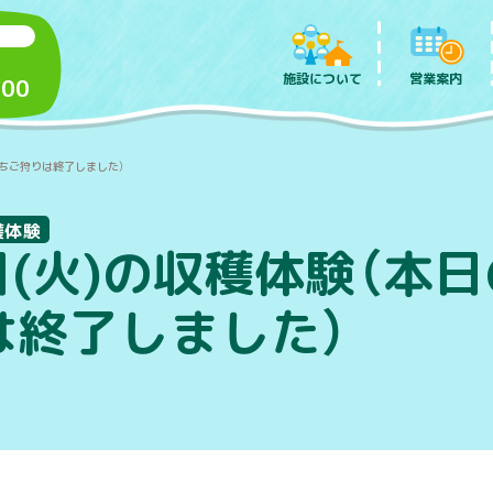
施設について
営業案内
:00
いちご狩りは終了しました）
穫体験
日(火)の収穫体験（本
は終了しました）