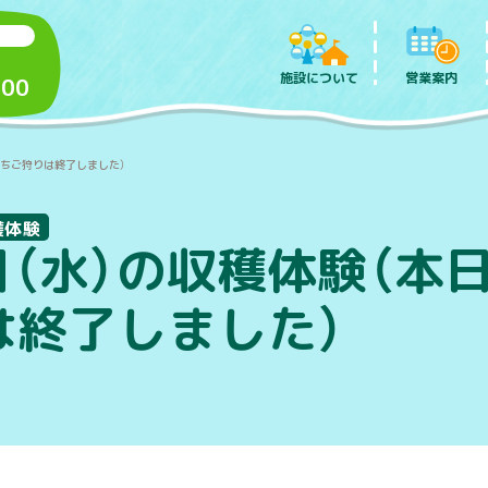
施設について
営業案内
:00
いちご狩りは終了しました）
穫体験
日（水）の収穫体験（本
は終了しました）