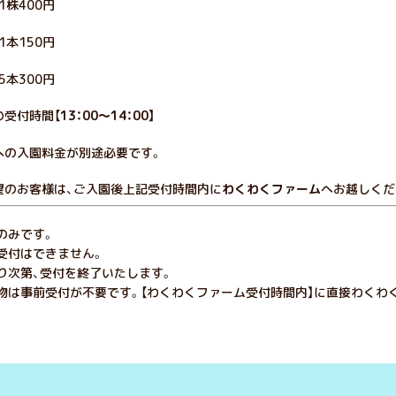
株400円
本150円
本300円
の受付時間【
13：00～14：00】
への入園料金が別途必要です。
望のお客様は、ご入園後上記受付時間内に
わくわくファーム
へお越しくだ
のみです。
受付はできません。
り次第、受付を終了いたします。
穫物は事前受付が不要です。【わくわくファーム受付時間内】に直接わくわ
。