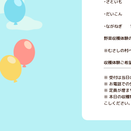
・さといも 1
・だいこん 1
・ながねぎ 5
野菜収穫体験
※むさしの村
収穫体験ご希
※ 受付は当日
※ お電話での
※ 定員が埋ま
※ 本日の収
こしください