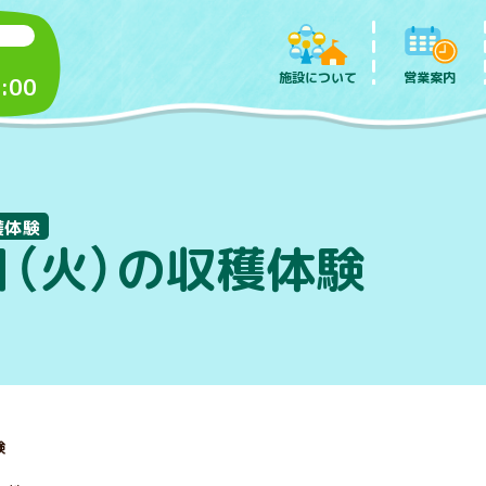
施設について
営業案内
:00
穫体験
日（火）の収穫体験
験