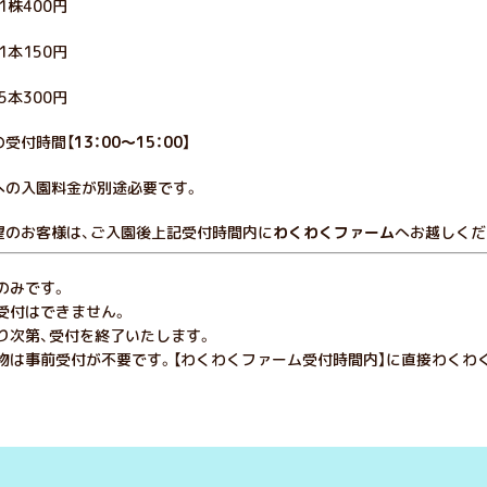
株400円
本150円
本300円
の受付時間【
13：00～15：00】
への入園料金が別途必要です。
望のお客様は、ご入園後上記受付時間内に
わくわくファーム
へお越しくだ
のみです。
受付はできません。
り次第、受付を終了いたします。
穫物は事前受付が不要です。【わくわくファーム受付時間内】に直接わくわ
。