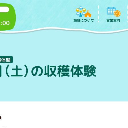
施設について
営業案内
:00
穫体験
日（土）の収穫体験
験