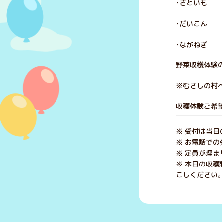
・さといも 1
・だいこん 1
・ながねぎ 5
野菜収穫体験
※むさしの村
収穫体験ご希
※ 受付は当日
※ お電話での
※ 定員が埋ま
※ 本日の収
こしください