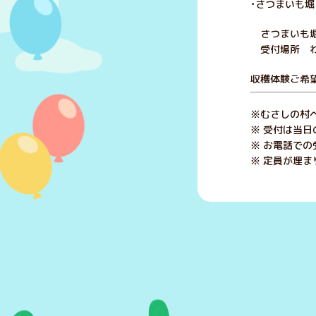
・さつまいも堀
さつまいも堀
受付場所 わ
収穫体験ご希
※むさしの村
※ 受付は当日
※ お電話での
※ 定員が埋ま