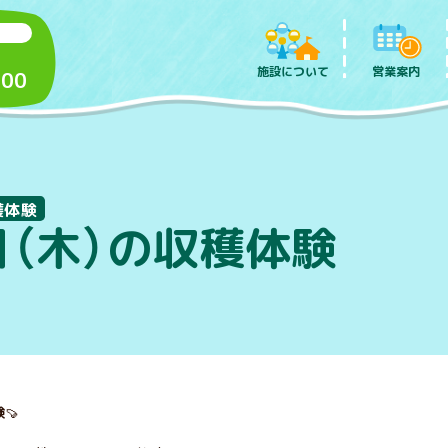
施設について
営業案内
:00
穫体験
日（木）の収穫体験
験
🍠