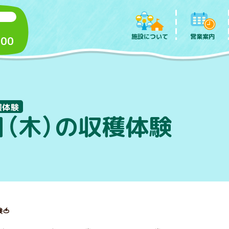
施設について
営業案内
:00
穫体験
日（木）の収穫体験
🍅