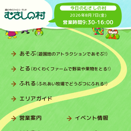
今日のむさしの村
2026年8月7日(金)
9:30
-
16:00
営業時間
あそぶ
（遊園地のアトラクションであそぶ！）
とる
（わくわくファームで野菜や果物をとる！）
ふれる
（ふれあい牧場でどうぶつにふれる！）
エリアガイド
営業案内
イベント情報