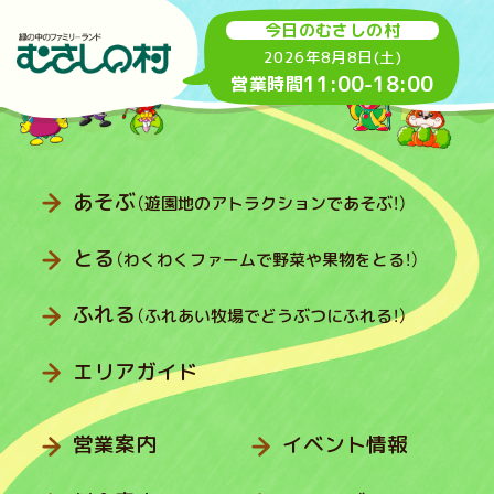
今日のむさしの村
2026年8月8日(土)
11:00
-
18:00
営業時間
あそぶ
（遊園地のアトラクションであそぶ！）
とる
（わくわくファームで野菜や果物をとる！）
ふれる
（ふれあい牧場でどうぶつにふれる！）
エリアガイド
営業案内
イベント情報