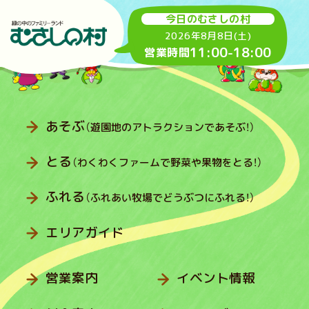
今日のむさしの村
2026年8月8日(土)
11:00
-
18:00
営業時間
あそぶ
（遊園地のアトラクションであそぶ！）
とる
（わくわくファームで野菜や果物をとる！）
ふれる
（ふれあい牧場でどうぶつにふれる！）
エリアガイド
営業案内
イベント情報