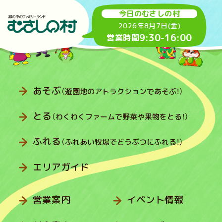
今日のむさしの村
2026年8月7日(金)
9:30
-
16:00
営業時間
あそぶ
（遊園地のアトラクションであそぶ！）
とる
（わくわくファームで野菜や果物をとる！）
ふれる
（ふれあい牧場でどうぶつにふれる！）
エリアガイド
営業案内
イベント情報