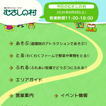
今日のむさしの村
2026年8月8日(土)
11:00
-
18:00
営業時間
あそぶ
（遊園地のアトラクションであそぶ！）
とる
（わくわくファームで野菜や果物をとる！）
ふれる
（ふれあい牧場でどうぶつにふれる！）
エリアガイド
営業案内
イベント情報