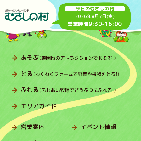
今日のむさしの村
2026年8月7日(金)
9:30
-
16:00
営業時間
あそぶ
（遊園地のアトラクションであそぶ！）
とる
（わくわくファームで野菜や果物をとる！）
ふれる
（ふれあい牧場でどうぶつにふれる！）
エリアガイド
営業案内
イベント情報