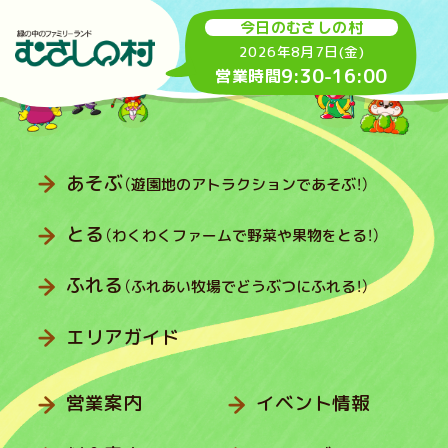
今日のむさしの村
2026年8月7日(金)
9:30
-
16:00
営業時間
あそぶ
（遊園地のアトラクションであそぶ！）
とる
（わくわくファームで野菜や果物をとる！）
ふれる
（ふれあい牧場でどうぶつにふれる！）
エリアガイド
営業案内
イベント情報