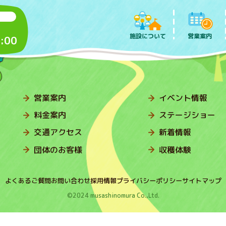
施設について
営業案内
:00
営業案内
イベント情報
料金案内
ステージショー
交通アクセス
新着情報
団体のお客様
収穫体験
よくあるご質問
お問い合わせ
採用情報
プライバシーポリシー
サイトマップ
©2024 musashinomura Co.,Ltd.