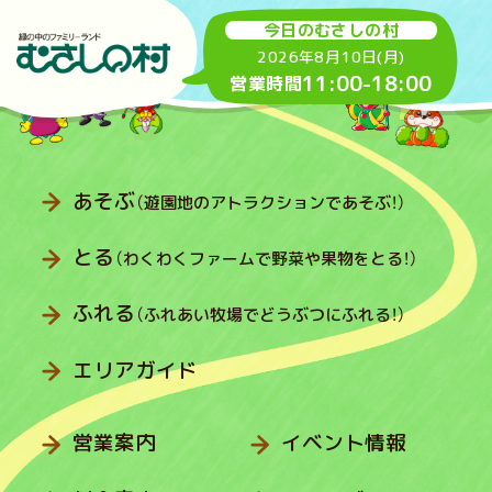
今日のむさしの村
2026年8月10日(月)
11:00
-
18:00
営業時間
あそぶ
（遊園地のアトラクションであそぶ！）
とる
（わくわくファームで野菜や果物をとる！）
ふれる
（ふれあい牧場でどうぶつにふれる！）
エリアガイド
営業案内
イベント情報