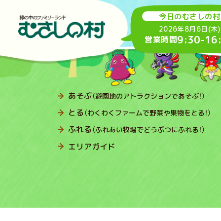
今日のむさしの村
2026年8月6日(木)
9:30
-
16
営業時間
あそぶ
（遊園地のアトラクションであそぶ！）
とる
（わくわくファームで野菜や果物をとる！）
ふれる
（ふれあい牧場でどうぶつにふれる！）
エリアガイド