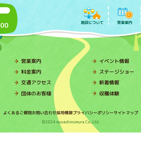
施設について
営業案内
:00
営業案内
イベント情報
料金案内
ステージショー
交通アクセス
新着情報
団体のお客様
収穫体験
よくあるご質問
お問い合わせ
採用情報
プライバシーポリシー
サイトマップ
©2024 musashinomura Co.,Ltd.