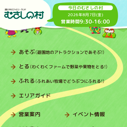
今日のむさしの村
2026年8月7日(金)
9:30
-
16:00
営業時間
あそぶ
（遊園地のアトラクションであそぶ！）
とる
（わくわくファームで野菜や果物をとる！）
ふれる
（ふれあい牧場でどうぶつにふれる！）
エリアガイド
営業案内
イベント情報