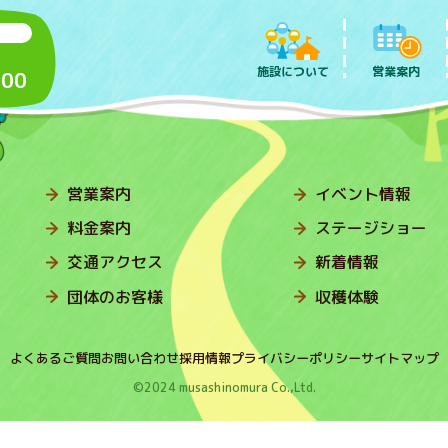
施設について
営業案内
:00
営業案内
イベント情報
料金案内
ステージショー
交通アクセス
新着情報
団体のお客様
収穫体験
よくあるご質問
お問い合わせ
採用情報
プライバシーポリシー
サイトマップ
©2024 musashinomura Co.,Ltd.