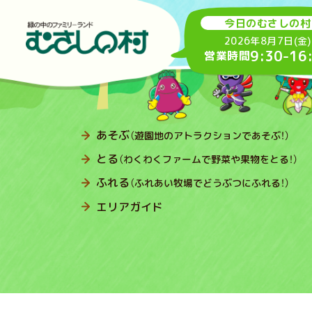
今日のむさしの村
2026年8月7日(金)
9:30
-
16
営業時間
あそぶ
（遊園地のアトラクションであそぶ！）
とる
（わくわくファームで野菜や果物をとる！）
ふれる
（ふれあい牧場でどうぶつにふれる！）
エリアガイド