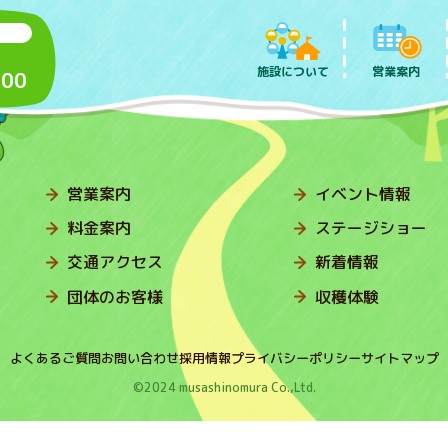
施設について
営業案内
:00
営業案内
イベント情報
料金案内
ステージショー
交通アクセス
新着情報
団体のお客様
収穫体験
よくあるご質問
お問い合わせ
採用情報
プライバシーポリシー
サイトマップ
©2024 musashinomura Co.,Ltd.