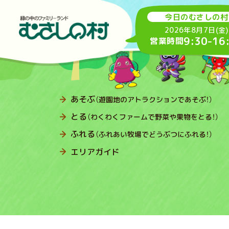
今日のむさしの村
2026年8月7日(金)
9:30
-
16
営業時間
あそぶ
（遊園地のアトラクションであそぶ！）
とる
（わくわくファームで野菜や果物をとる！）
ふれる
（ふれあい牧場でどうぶつにふれる！）
エリアガイド