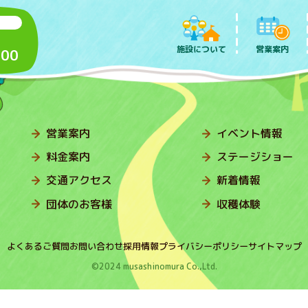
施設について
営業案内
:00
営業案内
イベント情報
料金案内
ステージショー
交通アクセス
新着情報
団体のお客様
収穫体験
よくあるご質問
お問い合わせ
採用情報
プライバシーポリシー
サイトマップ
©2024 musashinomura Co.,Ltd.