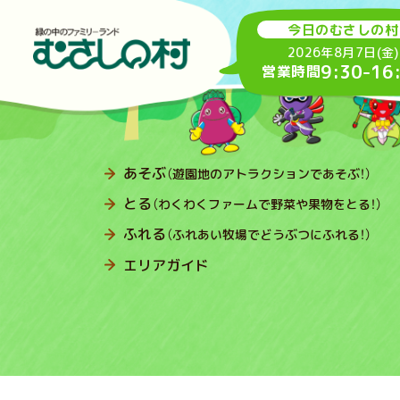
今日のむさしの村
2026年8月7日(金)
9:30
-
16
営業時間
あそぶ
（遊園地のアトラクションであそぶ！）
とる
（わくわくファームで野菜や果物をとる！）
ふれる
（ふれあい牧場でどうぶつにふれる！）
エリアガイド