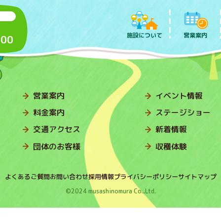
施設について
営業案内
:00
営業案内
イベント情報
料金案内
ステージショー
交通アクセス
新着情報
団体のお客様
収穫体験
よくあるご質問
お問い合わせ
採用情報
プライバシーポリシー
サイトマップ
©2024 musashinomura Co.,Ltd.