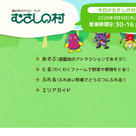
今日のむさしの村
2026年8月6日(木)
9:30
-
16
営業時間
あそぶ
（遊園地のアトラクションであそぶ！）
とる
（わくわくファームで野菜や果物をとる！）
ふれる
（ふれあい牧場でどうぶつにふれる！）
エリアガイド