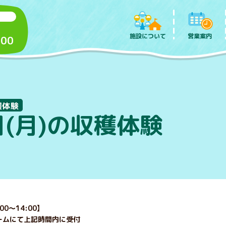
施設について
営業案内
:00
穫体験
日(月)の収穫体験
00～14:00】
ームにて上記時間内に受付