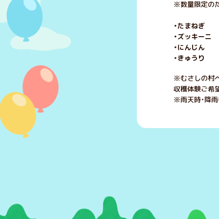
※数量限定のた
・たまねぎ 5
・ズッキーニ 
・にんじん 5
・きゅうり 2
※むさしの村
収穫体験ご希
※雨天時・降